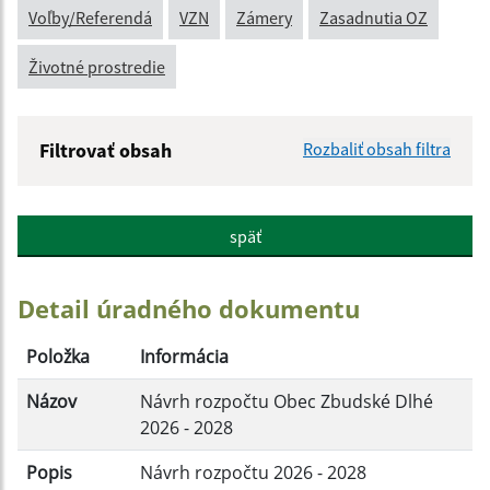
Voľby/Referendá
VZN
Zámery
Zasadnutia OZ
Životné prostredie
Filtrovať obsah
Rozbaliť obsah filtra
Názov:
späť
Popis:
Detail úradného dokumentu
Dátum zverejnenia od:
Položka
Informácia
Názov
Návrh rozpočtu Obec Zbudské Dlhé
Dátum zverejnenia do:
2026 - 2028
Popis
Návrh rozpočtu 2026 - 2028