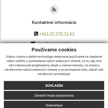
Kontaktné informácie
+421 57 779 71 62
obec@zbudskedlhe.sk
Používame cookies
Súbory cookie a ďalšie technológie sledovania používame na zlepšenie
vášho zážitku z prehliadania našich webových stránok, na to, aby sme
využite možnosť získavania aktuálnych informácií s využitím RSS
,
vám zobrazovali prispôsobený obsah a cielené reklamy, na analýzu
CMS systém (redakčný) systém ECHELON 2,
Mapa stránok
,
web portál
,
návštevnosti našich webových stránok a na pochopenie toho, odkiaľ naši
návštevníci prichádzajú.
webhosting
,
webex.digital, s.r.o.
,
domény
,
registrácia domény
,
spoločnosť webex.digital, s.r.o.
,
technický prevádzkovateľ
SÚHLASÍM
Posledná aktualizácia:
06.08.2026
Zmeniť moje nastavenia
Vytlačiť stránku
|
Vyhlásenie o prístupnosti
Autorské práva
|
Cookies
Odmietam
.
.
.
.