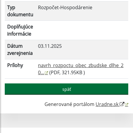
Filtrovať
Reset
Typ
Rozpočet-Hospodárenie
dokumentu
Doplňujúce
informácie
Dátum
03.11.2025
zverejnenia
Prílohy
navrh_rozpoctu_obec_zbudske_dlhe_2
0...
(PDF, 321.95KB )
späť
Generované portálom
Uradne.sk