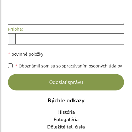
Príloha:
Príloha
*
povinné položky
*
Oboznámil som sa so
spracúvaním osobných údajov
Google reCaptcha Response
Odoslať správu
Rýchle odkazy
História
Fotogaléria
Dôležité tel. čísla