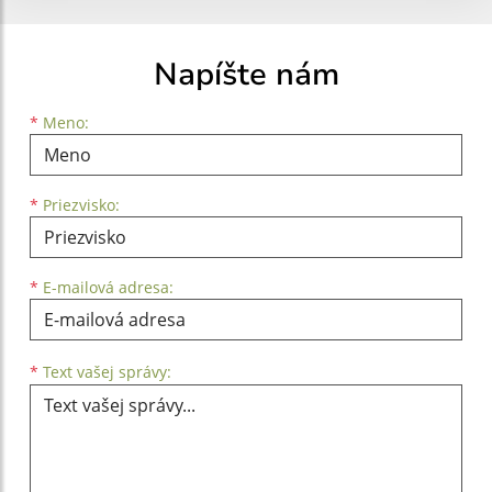
Napíšte nám
Meno
Priezvisko
E-mailová adresa
*
Meno:
*
Priezvisko:
*
E-mailová adresa:
Text vašej správy...
*
Text vašej správy: