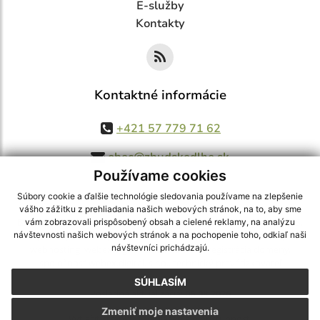
E-služby
Kontakty
Kontaktné informácie
+421 57 779 71 62
obec@zbudskedlhe.sk
Používame cookies
Súbory cookie a ďalšie technológie sledovania používame na zlepšenie
vášho zážitku z prehliadania našich webových stránok, na to, aby sme
využite možnosť získavania aktuálnych informácií s využitím RSS
,
vám zobrazovali prispôsobený obsah a cielené reklamy, na analýzu
CMS systém (redakčný) systém ECHELON 2,
Mapa stránok
,
web portál
,
návštevnosti našich webových stránok a na pochopenie toho, odkiaľ naši
návštevníci prichádzajú.
webhosting
,
webex.digital, s.r.o.
,
domény
,
registrácia domény
,
spoločnosť webex.digital, s.r.o.
,
technický prevádzkovateľ
SÚHLASÍM
Posledná aktualizácia:
06.08.2026
Zmeniť moje nastavenia
Vytlačiť stránku
|
Vyhlásenie o prístupnosti