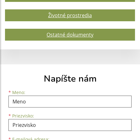
Životné prostredia
Ostatné dokumenty
Napíšte nám
Meno
Priezvisko
E-mailová adresa
*
Meno:
*
Priezvisko:
*
E-mailová adresa: