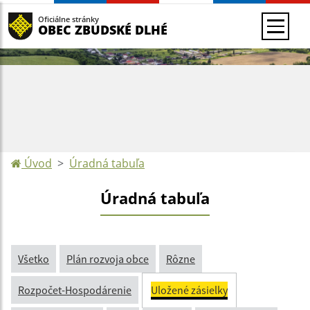
Oficiálne stránky
OBEC ZBUDSKÉ DLHÉ
Úvod
Úradná tabuľa
Úradná tabuľa
Všetko
Plán rozvoja obce
Rôzne
Rozpočet-Hospodárenie
Uložené zásielky