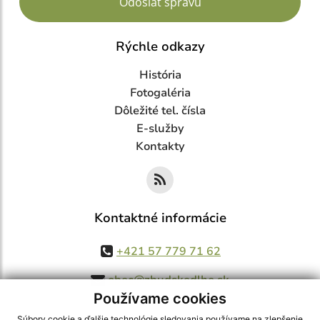
Odoslať správu
Rýchle odkazy
História
Fotogaléria
Dôležité tel. čísla
E-služby
Kontakty
Kontaktné informácie
+421 57 779 71 62
obec@zbudskedlhe.sk
Používame cookies
Súbory cookie a ďalšie technológie sledovania používame na zlepšenie