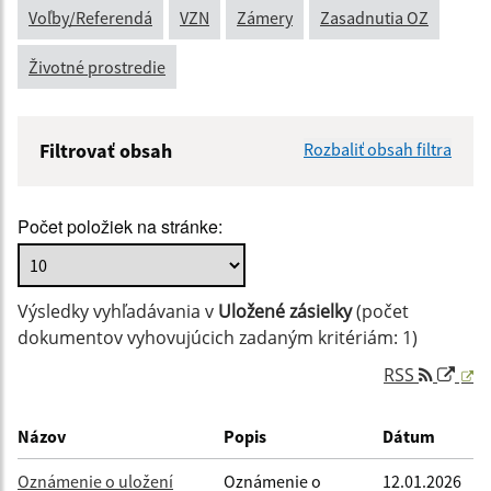
Voľby/Referendá
VZN
Zámery
Zasadnutia OZ
Životné prostredie
Filtrovať obsah
Rozbaliť obsah filtra
Názov:
Počet položiek na stránke:
Popis:
Výsledky vyhľadávania v
Uložené zásielky
(počet
Dátum zverejnenia od:
dokumentov vyhovujúcich zadaným kritériám: 1)
RSS
Dátum zverejnenia do:
Názov
Popis
Dátum
Oznámenie o uložení
Oznámenie o
12.01.2026