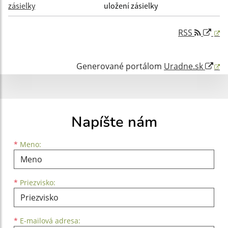
zásielky
uložení zásielky
Filtrovať
Reset
RSS
Generované portálom
Uradne.sk
Napíšte nám
Meno
Priezvisko
E-mailová adresa
*
Meno:
*
Priezvisko:
*
E-mailová adresa: